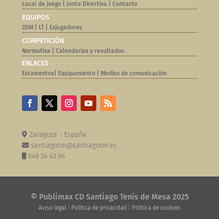
Local de juego
|
Junta Directiva
|
Contacto
EQUIPOS
2DM
|
LT
|
Exjugadores
COMPETICIÓN
Normativa |
Calendarios y resultados
ENLACES
Estamentos
|
Equipamiento
|
Medios de comunicación
Zaragoza - España
santiagotm@santiagotm.es
649 34 43 64
© Publimax CD Santiago Tenis de Mesa 2025
Aviso legal
|
Política de privacidad
|
Política de cookies