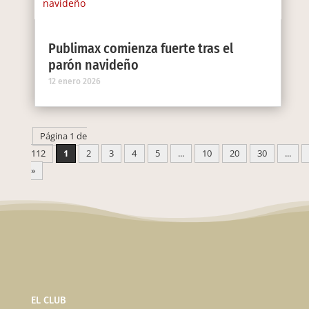
Publimax comienza fuerte tras el
parón navideño
12 enero 2026
Página 1 de
112
1
2
3
4
5
...
10
20
30
...
»
EL CLUB