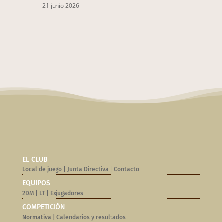
21 junio 2026
EL CLUB
Local de juego
|
Junta Directiva
|
Contacto
EQUIPOS
2DM
|
LT
|
Exjugadores
COMPETICIÓN
Normativa |
Calendarios y resultados