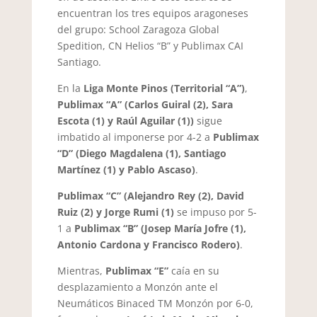
encuentran los tres equipos aragoneses
del grupo: School Zaragoza Global
Spedition, CN Helios “B” y Publimax CAI
Santiago.
En la
Liga Monte Pinos (Territorial “A”)
,
Publimax “A” (Carlos Guiral (2), Sara
Escota (1) y Raúl Aguilar (1))
sigue
imbatido al imponerse por 4-2 a
Publimax
“D” (Diego Magdalena (1), Santiago
Martínez (1) y Pablo Ascaso)
.
Publimax “C” (Alejandro Rey (2), David
Ruiz (2) y Jorge Rumi (1)
se impuso por 5-
1 a
Publimax “B” (Josep María Jofre (1),
Antonio Cardona y Francisco Rodero)
.
Mientras,
Publimax “E”
caía en su
desplazamiento a Monzón ante el
Neumáticos Binaced TM Monzón por 6-0,