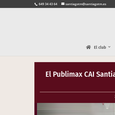
649 34 43 64
santiagotm@santiagotm.es
El club
El Publimax CAI Santi