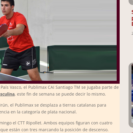
País Vasco, el Publimax CAI Santiago TM se jugaba parte de
sculina
, este fin de semana se puede decir lo mismo.
Irún, el Publimax se desplaza a tierras catalanas para
ncia en la categoría de plata nacional.
omingo el CTT Ripollet. Ambos equipos figuran con cuatro
s que están con tres marcando la posición de descenso.