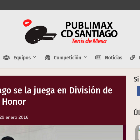
Equipos
Competición
Noticias
E
Si
ago se la juega en División de
Honor
Ú
29 enero 2016