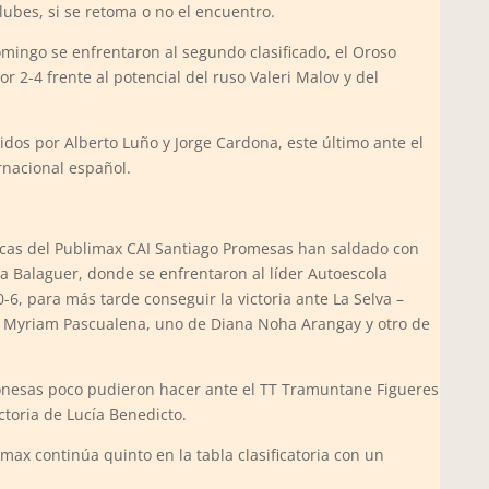
lubes, si se retoma o no el encuentro.
omingo se enfrentaron al segundo clasificado, el Oroso
or 2-4 frente al potencial del ruso Valeri Malov y del
dos por Alberto Luño y Jorge Cardona, este último ante el
rnacional español.
icas del Publimax CAI Santiago Promesas han saldado con
 a Balaguer, donde se enfrentaron al líder Autoescola
-6, para más tarde conseguir la victoria ante La Selva –
e Myriam Pascualena, uno de Diana Noha Arangay y otro de
gonesas poco pudieron hacer ante el TT Tramuntane Figueres
ctoria de Lucía Benedicto.
max continúa quinto en la tabla clasificatoria con un