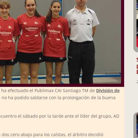
e ha efectuado el Publimax CAI Santiago TM de
División de
 no ha podido saldarse con la prolongación de la buena
uentro el sábado por la tarde ante el líder del grupo, AD
 dos cero abajo para los caístas, el árbitro decidió