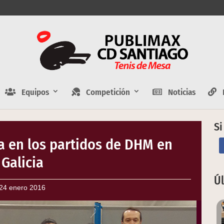
Equipos
Competición
Noticias
E
Si
a en los partidos de DHM en
Galicia
Ú
24 enero 2016