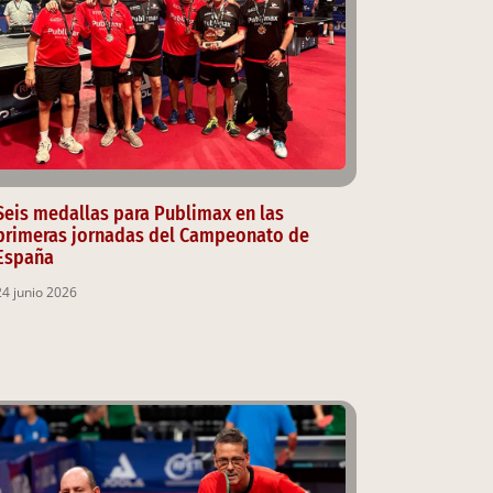
Seis medallas para Publimax en las
primeras jornadas del Campeonato de
España
24 junio 2026