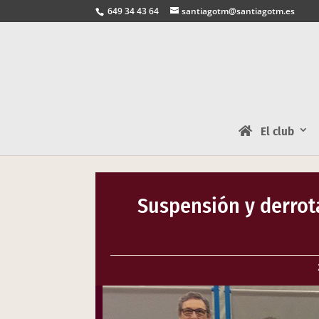
649 34 43 64
santiagotm@santiagotm.es
El club
Suspensión y derrot