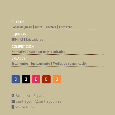
EL CLUB
Local de juego
|
Junta Directiva
|
Contacto
EQUIPOS
2DM
|
LT
|
Exjugadores
COMPETICIÓN
Normativa |
Calendarios y resultados
ENLACES
Estamentos
|
Equipamiento
|
Medios de comunicación
Zaragoza - España
santiagotm@santiagotm.es
649 34 43 64