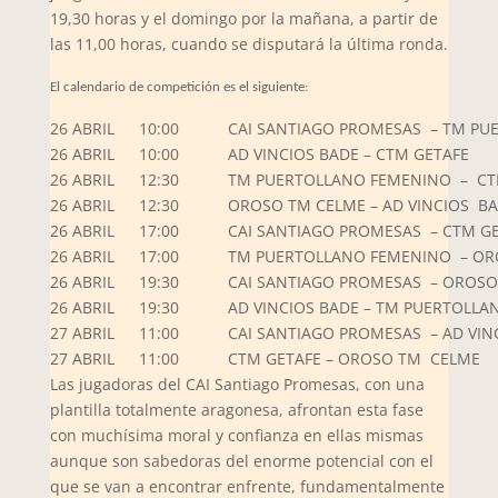
19,30 horas y el domingo por la mañana, a partir de
las 11,00 horas, cuando se disputará la última ronda.
El calendario de competición es el siguiente:
26 ABRIL
10:00
CAI SANTIAGO PROMESAS – TM PU
26 ABRIL
10:00
AD VINCIOS BADE – CTM GETAFE
26 ABRIL
12:30
TM PUERTOLLANO FEMENINO – CT
26 ABRIL
12:30
OROSO TM CELME – AD VINCIOS B
26 ABRIL
17:00
CAI SANTIAGO PROMESAS – CTM G
26 ABRIL
17:00
TM PUERTOLLANO FEMENINO – OR
26 ABRIL
19:30
CAI SANTIAGO PROMESAS – OROS
26 ABRIL
19:30
AD VINCIOS BADE – TM PUERTOLL
27 ABRIL
11:00
CAI SANTIAGO PROMESAS – AD VIN
27 ABRIL
11:00
CTM GETAFE – OROSO TM CELME
Las jugadoras del CAI Santiago Promesas, con una
plantilla totalmente aragonesa, afrontan esta fase
con muchísima moral y confianza en ellas mismas
aunque son sabedoras del enorme potencial con el
que se van a encontrar enfrente, fundamentalmente