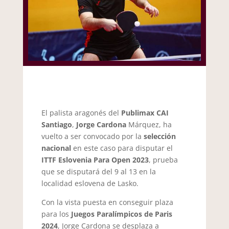
El palista aragonés del
Publimax CAI
Santiago
,
Jorge Cardona
Márquez, ha
vuelto a ser convocado por la
selección
nacional
en este caso para disputar el
ITTF Eslovenia Para Open 2023
, prueba
que se disputará del 9 al 13 en la
localidad eslovena de Lasko.
Con la vista puesta en conseguir plaza
para los
Juegos Paralímpicos de Paris
2024
, Jorge Cardona se desplaza a