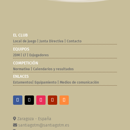
EL CLUB
Local de juego
|
Junta Directiva
|
Contacto
EQUIPOS
2DM
|
LT
|
Exjugadores
COMPETICIÓN
Normativa |
Calendarios y resultados
ENLACES
Estamentos
|
Equipamiento
|
Medios de comunicación
Zaragoza - España
santiagotm@santiagotm.es