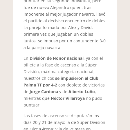
puntuar en su segundo individual, pero
fue de nuevo Alejandro quien, tras
imponerse al mejor jugador navarro, llevó
el partido al decisivo encuentro de dobles.
La pareja formada por Alex y David,
primera vez que jugaban un dobles
juntos, se impuso por un contundente 3-0
a la pareja navarra.
En
División de Honor nacional
, ya con el
billete a la fase de ascenso a la Súper
División, máxima categoría nacional,
nuestros chicos
se impusieron al Club
Palma TT por 4-2
con doblete de victorias
de
Jorge Cardona
y de
Alberto Luño
,
mientras que
Héctor Villarroya
no pudo
puntuar.
Las fases de ascenso se disputarán los
días 20 y 21 de mayo: la de Súper División
en Olot (Girona) y la de Primera en