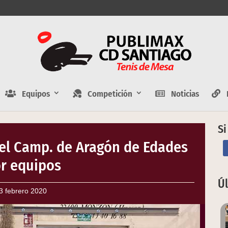
Equipos
Competición
Noticias
E
Si
el Camp. de Aragón de Edades
r equipos
Ú
3 febrero 2020