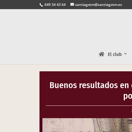
649 34 43 64
santiagotm@santiagotm.es
El club
Buenos resultados en 
po