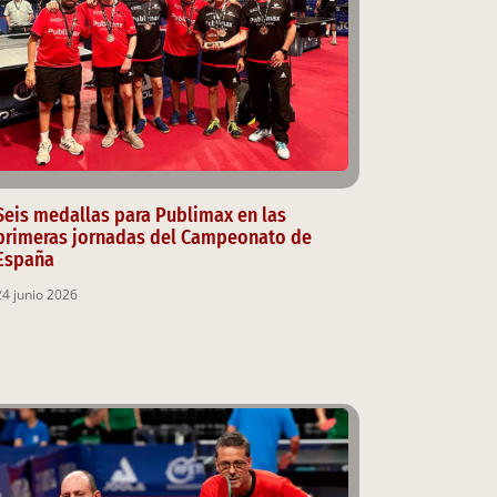
Seis medallas para Publimax en las
primeras jornadas del Campeonato de
España
24 junio 2026