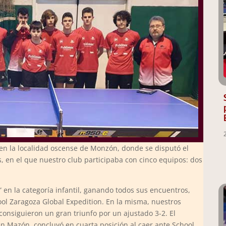
en la localidad oscense de Monzón, donde se disputó el
en el que nuestro club participaba con cinco equipos: dos
” en la categoría infantil, ganando todos sus encuentros,
hool Zaragoza Global Expedition. En la misma, nuestros
onsiguieron un gran triunfo por un ajustado 3-2. El
n Mazón, concluyó en cuarta posición al caer ante School