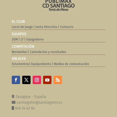
EL CLUB
Local de juego
|
Junta Directiva
|
Contacto
EQUIPOS
2DM
|
LT
|
Exjugadores
COMPETICIÓN
Normativa |
Calendarios y resultados
ENLACES
Estamentos
|
Equipamiento
|
Medios de comunicación
Zaragoza - España
santiagotm@santiagotm.es
649 34 43 64