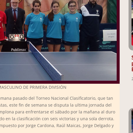
ASCULINO DE PRIMERA DIVISIÓN
 semana pasado del Torneo Nacional Clasificatorio, que tan
tas, este fin de semana se disputa la ultima jornada del
mplona para enfrentarse el sábado por la mañana al duro
 en la clasificación con seis victorias y una sola derrota.
compuesto por Jorge Cardona, Raúl Maicas, Jorge Delgado y