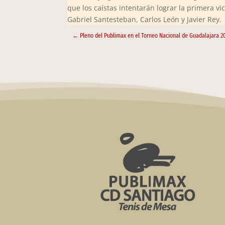
que los caístas intentarán lograr la primera v
Gabriel Santesteban, Carlos León y Javier Rey.
←
Pleno del Publimax en el Torneo Nacional de Guadalajara 2