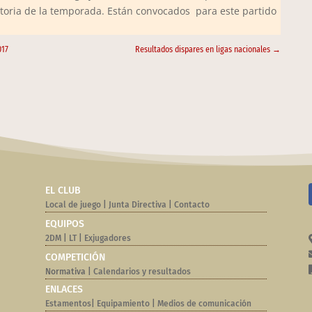
ictoria de la temporada. Están convocados para este partido
017
Resultados dispares en ligas nacionales
→
EL CLUB
Local de juego
|
Junta Directiva
|
Contacto
EQUIPOS
2DM
|
LT
|
Exjugadores
COMPETICIÓN
Normativa |
Calendarios y resultados
ENLACES
Estamentos
|
Equipamiento
|
Medios de comunicación