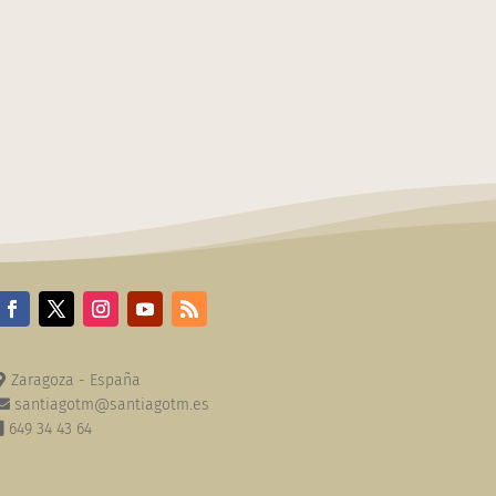
Zaragoza - España
santiagotm@santiagotm.es
649 34 43 64