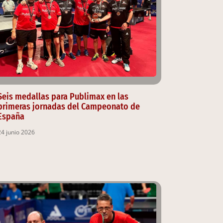
Seis medallas para Publimax en las
primeras jornadas del Campeonato de
España
24 junio 2026