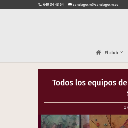
649 34 43 64
santiagotm@santiagotm.es
El club
Todos los equipos de
17