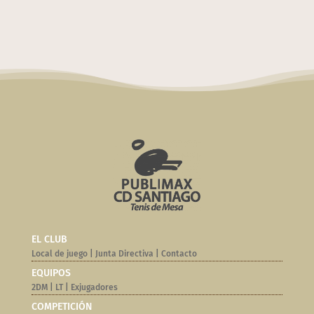
EL CLUB
Local de juego
|
Junta Directiva
|
Contacto
EQUIPOS
2DM
|
LT
|
Exjugadores
COMPETICIÓN