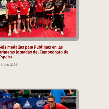
Seis medallas para Publimax en las
primeras jornadas del Campeonato de
España
24 junio 2026