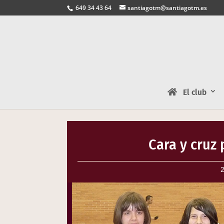
649 34 43 64
santiagotm@santiagotm.es
El club
Cara y cruz 
2