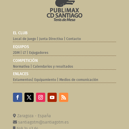
EL CLUB
Local de juego
|
Junta Directiva
|
Contacto
EQUIPOS
2DM
|
LT
|
Exjugadores
COMPETICIÓN
Normativa |
Calendarios y resultados
ENLACES
Estamentos
|
Equipamiento
|
Medios de comunicación
Zaragoza - España
santiagotm@santiagotm.es
649 34 43 64