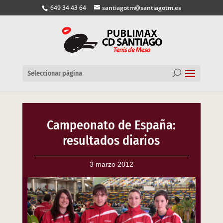
649 34 43 64
santiagotm@santiagotm.es
Seleccionar página
Campeonato de España:
resultados diarios
3 marzo 2012