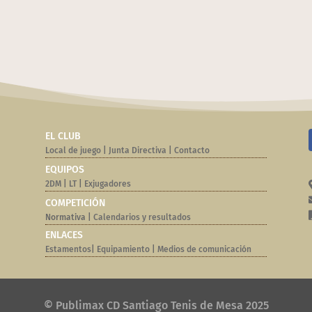
EL CLUB
Local de juego
|
Junta Directiva
|
Contacto
EQUIPOS
2DM
|
LT
|
Exjugadores
COMPETICIÓN
Normativa |
Calendarios y resultados
ENLACES
Estamentos
|
Equipamiento
|
Medios de comunicación
© Publimax CD Santiago Tenis de Mesa 2025