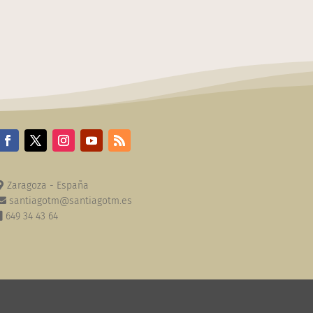
Zaragoza - España
santiagotm@santiagotm.es
649 34 43 64