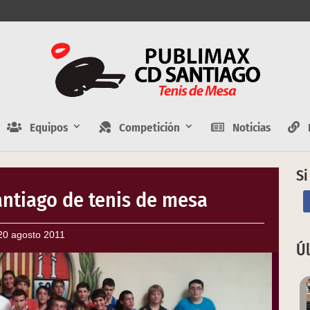
Equipos
Competición
Noticias
E
Si
ntiago de tenis de mesa
20 agosto 2011
Ú