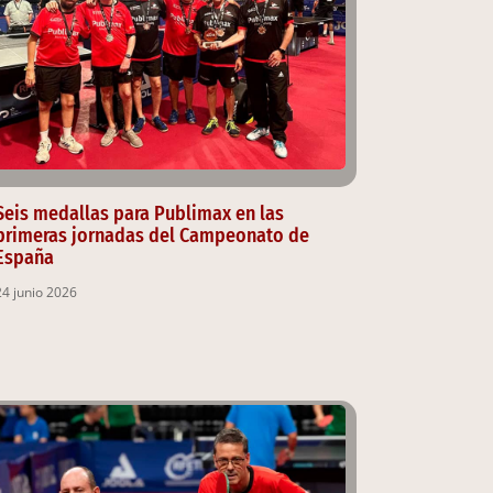
Seis medallas para Publimax en las
primeras jornadas del Campeonato de
España
24 junio 2026