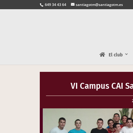
649 34 43 64
santiagotm@santiagotm.es
El club
VI Campus CAI Sa