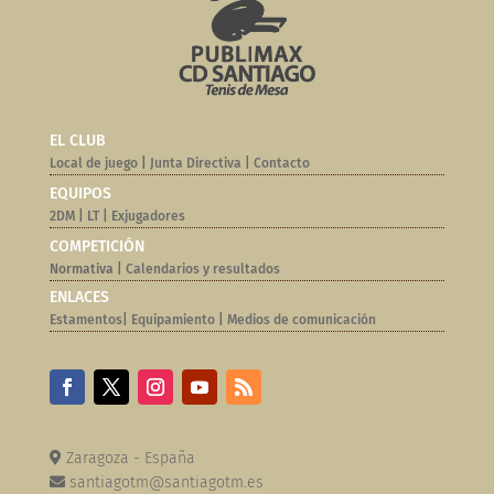
EL CLUB
Local de juego
|
Junta Directiva
|
Contacto
EQUIPOS
2DM
|
LT
|
Exjugadores
COMPETICIÓN
Normativa |
Calendarios y resultados
ENLACES
Estamentos
|
Equipamiento
|
Medios de comunicación
Zaragoza - España
santiagotm@santiagotm.es