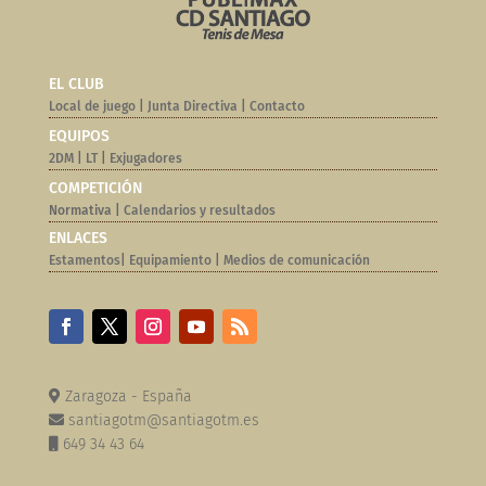
EL CLUB
Local de juego
|
Junta Directiva
|
Contacto
EQUIPOS
2DM
|
LT
|
Exjugadores
COMPETICIÓN
Normativa |
Calendarios y resultados
ENLACES
Estamentos
|
Equipamiento
|
Medios de comunicación
Zaragoza - España
santiagotm@santiagotm.es
649 34 43 64