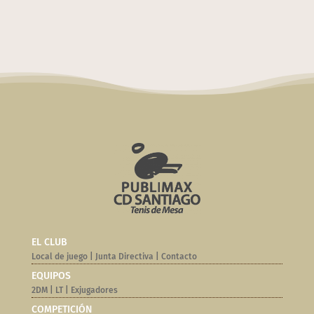
EL CLUB
Local de juego
|
Junta Directiva
|
Contacto
EQUIPOS
2DM
|
LT
|
Exjugadores
COMPETICIÓN