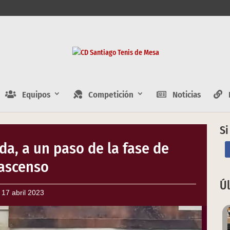
Equipos
Competición
Noticias
E
Si
da, a un paso de la fase de
ascenso
Ú
17 abril 2023