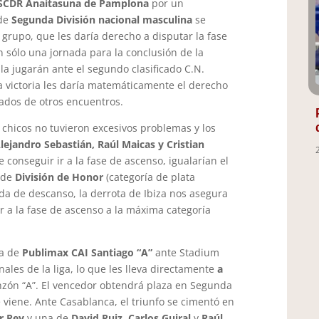
SCDR Anaitasuna de Pamplona
por un
 de
Segunda División nacional masculina
se
 grupo, que les daría derecho a disputar la fase
n sólo una jornada para la conclusión de la
la jugarán ante el segundo clasificado C.N.
victoria les daría matemáticamente el derecho
tados de otros encuentros.
s chicos no tuvieron excesivos problemas y los
lejandro Sebastián, Raúl Maicas y Cristian
conseguir ir a la fase de ascenso, igualarían el
 de
División de Honor
(categoría de plata
da de descanso, la derrota de Ibiza nos asegura
r a la fase de ascenso a la máxima categoría
ia de
Publimax CAI Santiago “A”
ante Stadium
nales de la liga, lo que les lleva directamente
a
zón “A”. El vencedor obtendrá plaza en Segunda
 viene. Ante Casablanca, el triunfo se cimentó en
er Rey
y una de
David Ruiz
,
Carlos Guiral
y
Raúl