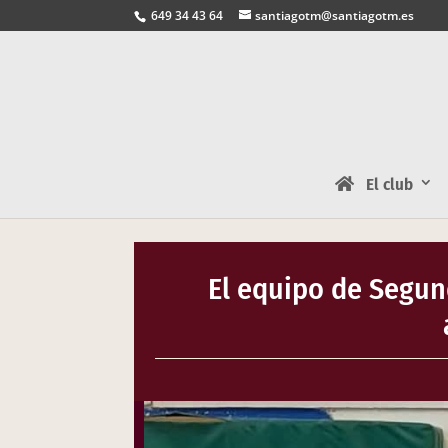
649 34 43 64
santiagotm@santiagotm.es
El club
El equipo de Segun