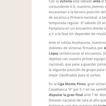
Con la
victoria
este sábado
ante
el
contundente 6-0, nuestros jóvenes
encaraman a la tercera posición del
de ascenso a Primera nacional, a ta
temporada regular. El sábado 29 se 
Pamplona en un encuentro donde la 
a ir a la fase sin depender de resul
Ante el colista Anaitasuna, nuestro
dobletes de victorias firmados por
A
López
sentenciaron el encuentro. De 
objetivo con nuestro primer equipo
nacional), que pese a guardar jorna
la segunda posición de grupo para i
mejor clasificados para el sorteo.
En la
Liga Monte Pinos
, gran victor
Casablanca “A” por 5-1 en las semifi
disputar la gran final
ante T.M. Mon
División nacional de cara al año que
el bloque, con dos victorias de
Javi