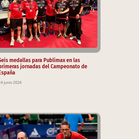
Seis medallas para Publimax en las
primeras jornadas del Campeonato de
España
24 junio 2026