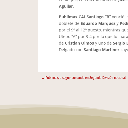
Aguilar
.
Publimax CAI Santiago “B”
venció e
doblete de
Eduardo Márquez
y
Pedr
por el 9º al 12º puesto, mientras q
Utebo “A” por 3-4 por lo que luchar
de
Cristian Olmos
y uno de
Sergio 
Delgado con
Santiago Martínez
caye
←
Publimax, a seguir sumando en Segunda División nacional