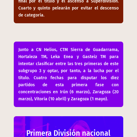
final por el título y el ascenso a Superdivisión.
Cuarto y quinto pelearán por evitar el descenso
de categoría.
Junto a CN Helios, CTM Sierra de Guadarrama,
Hortaleza TM, Leka Enea y Gasteiz TM para
intentar clasificar entre las tres primeras de este
subgrupo 3 y optar, por tanto, a la lucha por el
título. Cuatro fechas para disputar los diez
partidos de esta primera fase con
concentraciones en Irún (6 marzo), Zaragoza (20
marzo), Vitoria (10 abril) y Zaragoza (1 mayo).
Primera División nacional