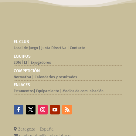
EL CLUB
Local de juego
|
Junta Directiva
|
Contacto
EQUIPOS
2DM
|
LT
|
Exjugadores
COMPETICIÓN
Normativa |
Calendarios y resultados
ENLACES
Estamentos
|
Equipamiento
|
Medios de comunicación
Zaragoza - España
santiagotm@santiagotm.es