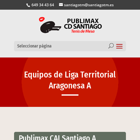
649 34 43 64
santiagotm@santiagotm.es
Seleccionar página
Equipos de Liga Territorial
Aragonesa A
Publimax CAI Santiago A