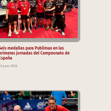
Seis medallas para Publimax en las
primeras jornadas del Campeonato de
España
24 junio 2026