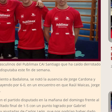
sculinos del Publimax CAI Santiago que ha caído derrotado
 disputaba este fin de semana.
iento a Badalona, se notó la ausencia de Jorge Cardona y
cayendo por 6-0, en un encuentro en que Raúl Maicas, Jorge
.
en el partido disputado en la mañana del domingo frente al
tado final de 1-5 con un punto logrado por Gabriel
uy ajustadas de Carlos León, que nos podrían haber dado