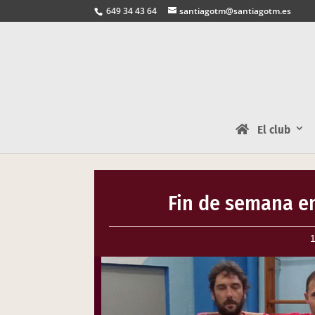
649 34 43 64
santiagotm@santiagotm.es
El club
Fin de semana en
1