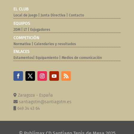
EL CLUB
Local de juego
|
Junta Directiva
|
Contacto
EQUIPOS
2DM
|
LT
|
Exjugadores
COMPETICIÓN
Normativa |
Calendarios y resultados
ENLACES
Estamentos
|
Equipamiento
|
Medios de comunicación
Zaragoza - España
santiagotm@santiagotm.es
649 34 43 64
© Publimax CD Santiago Tenis de Mesa 2025