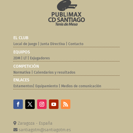
EL CLUB
Local de juego
|
Junta Directiva
|
Contacto
EQUIPOS
2DM
|
LT
|
Exjugadores
COMPETICIÓN
Normativa |
Calendarios y resultados
ENLACES
Estamentos
|
Equipamiento
|
Medios de comunicación
Zaragoza - España
santiagotm@santiagotm.es