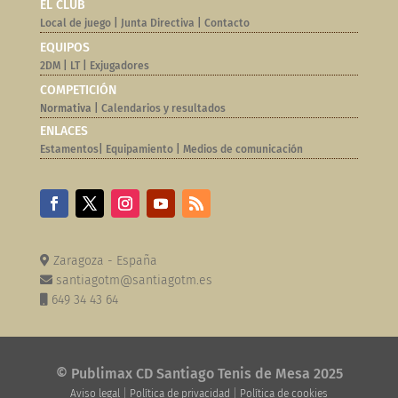
EL CLUB
Local de juego
|
Junta Directiva
|
Contacto
EQUIPOS
2DM
|
LT
|
Exjugadores
COMPETICIÓN
Normativa |
Calendarios y resultados
ENLACES
Estamentos
|
Equipamiento
|
Medios de comunicación
Zaragoza - España
santiagotm@santiagotm.es
649 34 43 64
© Publimax CD Santiago Tenis de Mesa 2025
Aviso legal
|
Política de privacidad
|
Política de cookies