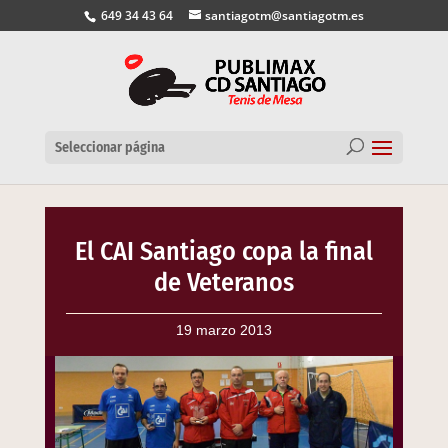
649 34 43 64
santiagotm@santiagotm.es
Seleccionar página
El CAI Santiago copa la final
de Veteranos
19 marzo 2013