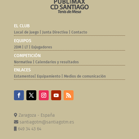
EL CLUB
Local de juego
|
Junta Directiva
|
Contacto
EQUIPOS
2DM
|
LT
|
Exjugadores
COMPETICIÓN
Normativa |
Calendarios y resultados
ENLACES
Estamentos
|
Equipamiento
|
Medios de comunicación
Zaragoza - España
santiagotm@santiagotm.es
649 34 43 64