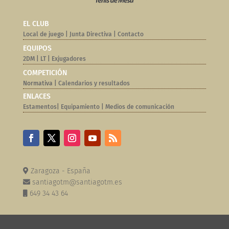
EL CLUB
Local de juego
|
Junta Directiva
|
Contacto
EQUIPOS
2DM
|
LT
|
Exjugadores
COMPETICIÓN
Normativa |
Calendarios y resultados
ENLACES
Estamentos
|
Equipamiento
|
Medios de comunicación
Zaragoza - España
santiagotm@santiagotm.es
649 34 43 64