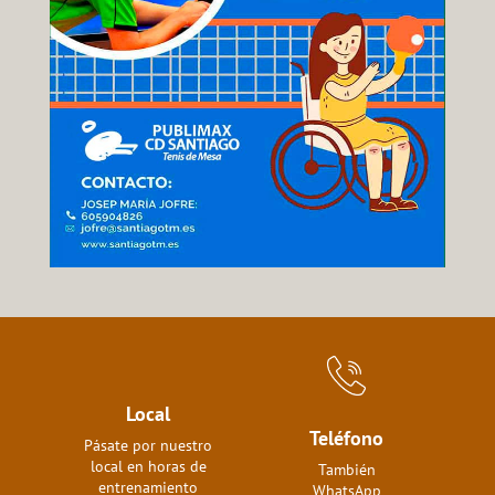
Local
Teléfono
Pásate por nuestro
local en horas de
También
entrenamiento
WhatsApp