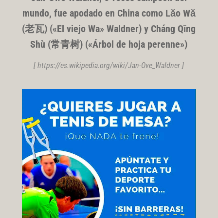
mundo, fue apodado en China como Lǎo Wǎ
(老瓦) («El viejo Wa» Waldner) y Cháng Qīng
Shù (常青树) («Árbol de hoja perenne»)
[ https://es.wikipedia.org/wiki/Jan-Ove_Waldner ]